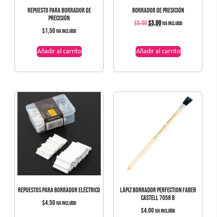
REPUESTO PARA BORRADOR DE
BORRADOR DE PRESICIÓN
PRECISIÓN
$
5,00
$
3,00
IVA incluído
$
1,50
IVA incluído
Añadir al carrito
Añadir al carrito
REPUESTOS PARA BORRADOR ELÉCTRICO
LÁPIZ BORRADOR PERFECTION FABER
CASTELL 7058 B
$
4,50
IVA incluído
$
4,00
IVA incluído