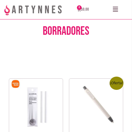
$
0,00
Borradores
¡Oferta!