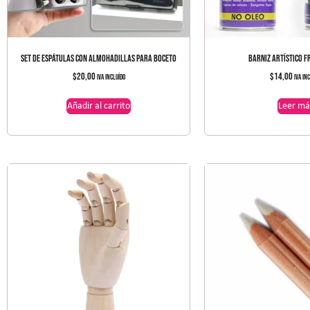
SET DE ESPÁTULAS CON ALMOHADILLAS PARA BOCETO
BARNIZ ARTÍSTICO F
$
20,00
$
14,00
IVA incluído
IVA in
Añadir al carrito
Leer má