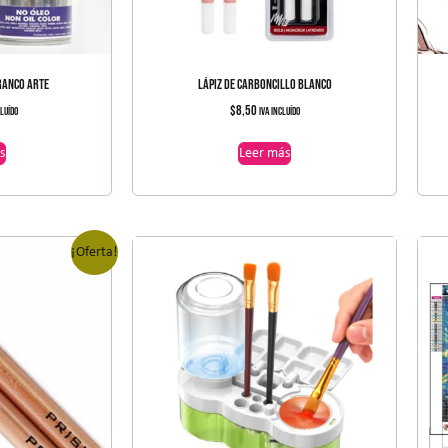
RANCO ARTE
LÁPIZ DE CARBONCILLO BLANCO
$
8,50
cluído
IVA incluído
s
Leer más
¡Oferta!