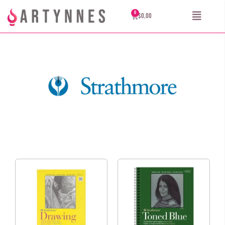
$
0,00