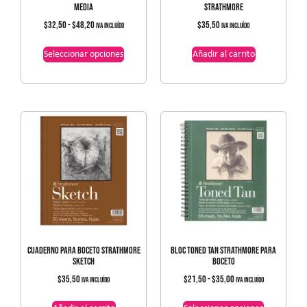
MEDIA
STRATHMORE
$
32,50
-
$
48,20
$
35,50
IVA incluído
IVA incluído
Seleccionar opciones
Añadir al carrito
CUADERNO PARA BOCETO STRATHMORE
BLOC TONED TAN STRATHMORE PARA
SKETCH
BOCETO
$
35,50
$
21,50
-
$
35,00
IVA incluído
IVA incluído