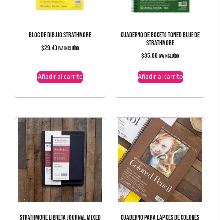
BLOC DE DIBUJO STRATHMORE
CUADERNO DE BOCETO TONED BLUE DE
STRATHMORE
$
29,40
IVA incluído
$
35,00
IVA incluído
Añadir al carrito
Añadir al carrito
STRATHMORE LIBRETA JOURNAL MIXED
CUADERNO PARA LÁPICES DE COLORES