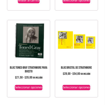
Añadir al carrito
Seleccionar opciones
BLOC TONED GRAY STRATHMORE PARA
BLOC BRISTOL DE STRATHMORE
BOCETO
$
28,00
-
$
54,00
IVA incluído
$
21,50
-
$
35,00
IVA incluído
Seleccionar opciones
Seleccionar opciones