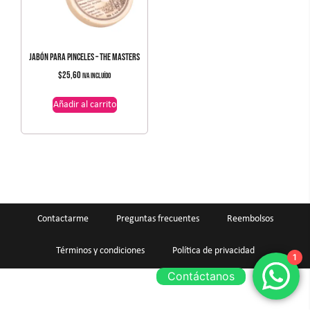
JABÓN PARA PINCELES – THE MASTERS
$
25,60
IVA incluído
Añadir al carrito
Contactarme
Preguntas frecuentes
Reembolsos
Términos y condiciones
Política de privacidad
1
Contáctanos