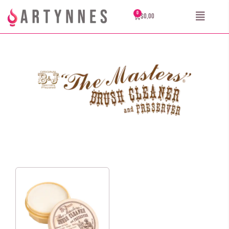
$
0,00