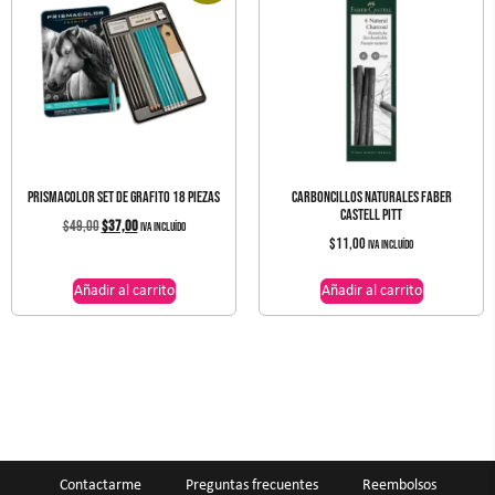
PRISMACOLOR SET DE GRAFITO 18 PIEZAS
Carboncillos naturales Faber
Castell Pitt
$
49,00
$
37,00
IVA incluído
$
11,00
IVA incluído
Añadir al carrito
Añadir al carrito
Contactarme
Preguntas frecuentes
Reembolsos