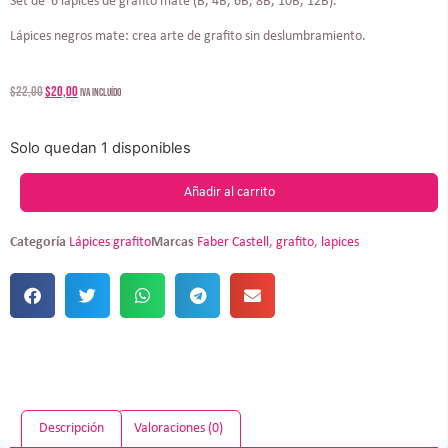
Set de 6 lápices de grafito mate (B, 4B, 6B, 8B, 10B, 12B).
Lápices negros mate: crea arte de grafito sin deslumbramiento.
$
22,00
$
20,00
IVA incluído
Solo quedan 1 disponibles
Añadir al carrito
Categoría
Lápices grafito
Marcas
Faber Castell
,
grafito
,
lapices
Descripción
Valoraciones (0)