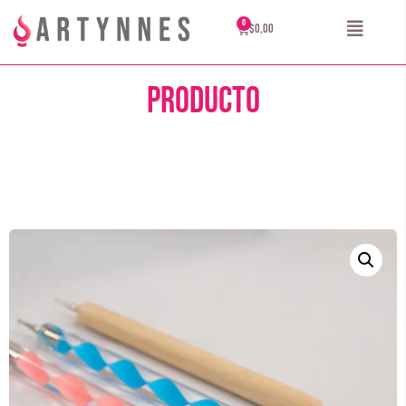
$
0,00
Producto