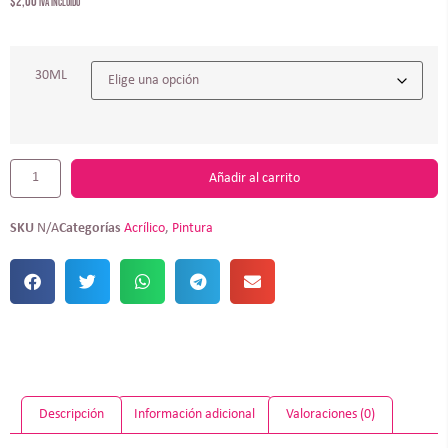
$
2,00
IVA incluído
30ML
Añadir al carrito
SKU
N/A
Categorías
Acrílico
,
Pintura
Descripción
Información adicional
Valoraciones (0)