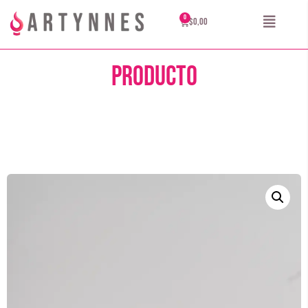
$
0,00
Producto