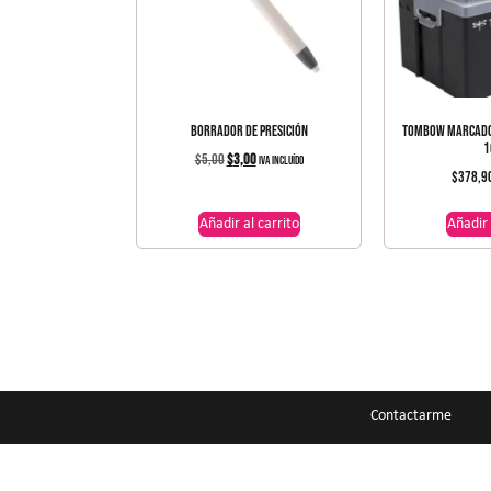
BORRADOR DE PRESICIÓN
TOMBOW MARCADOR
1
$
5,00
$
3,00
IVA incluído
$
378,9
Añadir al carrito
Añadir 
Contactarme