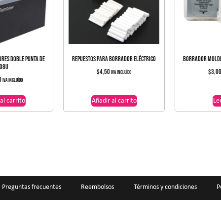
ES DOBLE PUNTA DE
REPUESTOS PARA BORRADOR ELÉCTRICO
BORRADOR MOLDE
08U
$
4,50
$
3,0
IVA incluído
0
IVA incluído
al carrito
Añadir al carrito
Le
Preguntas frecuentes
Reembolsos
Términos y condiciones
P