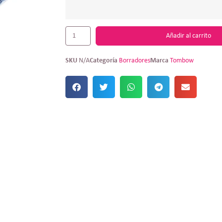
Añadir al carrito
SKU
N/A
Categoría
Borradores
Marca
Tombow